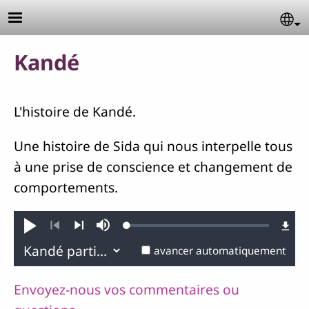
Aller au contenu principal
Se
Kandé
L'histoire de Kandé.
Une histoire de Sida qui nous interpelle tous
à une prise de conscience et changement de
comportements.
Loaded
:
Jouer
Sourdine
0.41%
Précédent
Suivant
avancer automatiquement
Envoyez-nous vos commentaires ou