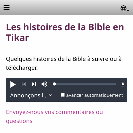
Aller au contenu principal
Se
Les histoires de la Bible en
Tikar
Quelques histoires de la Bible à suivre ou à
télécharger.
Loaded
:
Jouer
Sourdine
0.46%
Précédent
Suivant
avancer automatiquement
Envoyez-nous vos commentaires ou
questions