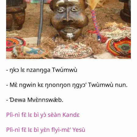
- ŋkɔ lɛ nzanŋga Twùmwù
- Mɛ̀ ngwin kɛ ŋnonŋon ŋgyɔ' Twùmwù nun.
- Ɗewa Mvɛ̀nnswæ̀b.
Plì-nì fɛ᷆ lɛ ɓì yɔ̀ sèàn Kandɛ
Plì-nì fɛ᷆ lɛ ɓì yɛ̀n flyì-mɛ̀' Yesù