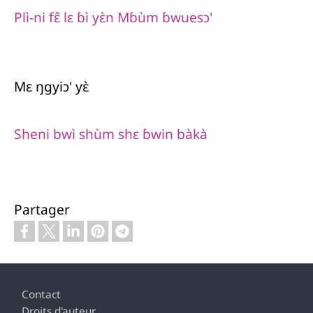
Plì-ni fɛ̂ lɛ ɓì yɛ̀n Mɓùm ɓwuesɔ'
Mɛ ŋgyiɔ' ƴɛ̀
Sheni bwì shùm shɛ ɓwin bàkà
Partager
Pied de page
Contact
Droits d'auteur