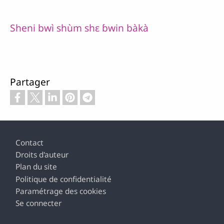
Sheni bwì shùm shɛ ɓwin bàkà
Partager
Pied de page
Contact
Droits d'auteur
Plan du site
Politique de confidentialité
Paramétrage des cookies
Se connecter