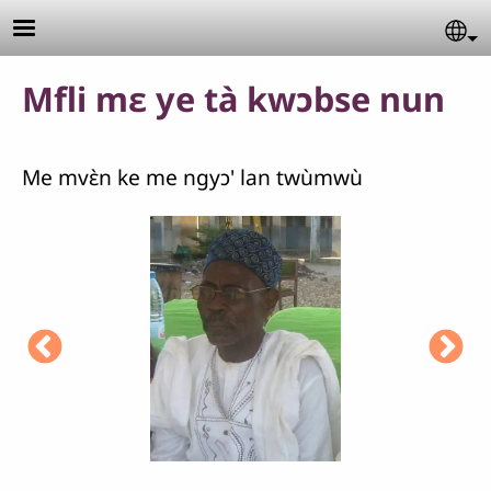
Aller au contenu principal
Se
Mfli mɛ ye tà kwɔbse nun
Me mvɛ̀n ke me ngyɔ' lan twùmwù